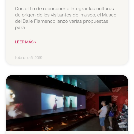
Con el fin de reconocer e integrar las culturas
de origen de los visitantes del museo, el Museo
del Baile Flamenco lanzó varias propuestas
para
LEER MÁS »
febrero 5, 2019