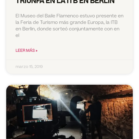
TRIUNFA EN LA ITB EN BERLÍN
El Museo del Baile Flamenco estuvo presente en
la Feria de Turismo más grande Europa, la ITB
en Berlin, donde sorteó conjuntamente con en
el
LEER MÁS »
marzo 15, 2019