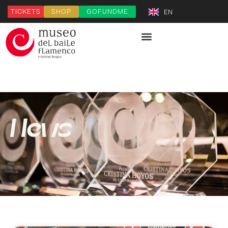
TICKETS
SHOP
GOFUNDME
EN
News