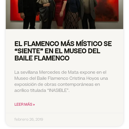
EL FLAMENCO MÁS MÍSTICO SE
“SIENTE” EN EL MUSEO DEL
BAILE FLAMENCO
La sevillana Mercedes de Mata expone en el
Museo del Baile Flamenco Cristina Hoyos una
exposición de obras contemporáneas en
acrílico titulada “INASIBLE”.
LEER MÁS »
febrero 26, 2019