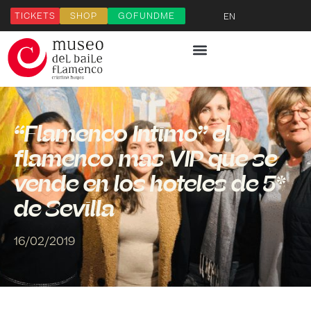
TICKETS
SHOP
GOFUNDME
EN
“Flamenco Íntimo” el
flamenco más VIP que se
vende en los hoteles de 5*
de Sevilla
16/02/2019