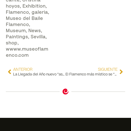
cante
,
Cristina
hoyos
,
Exhibition
,
Flamenco
,
galeria
,
Museo del Baile
Flamenco
,
Museum
,
News
,
Paintings
,
Sevilla
,
shop
,
wwww.museoflam
enco.com
ANTERIOR
SIGUIENTE
La Llegada del Año nuevo “asiático” se celebró en el Museo del Baile Flamenco
El Flamenco más místico se “siente” en el Museo del Baile Flamenco