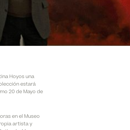
tina Hoyos una
olección estará
ximo 20 de Mayo de
horas
en el
Museo
opia artista y