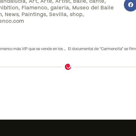
andalucia
,
Art
,
Arte
,
Artist
,
baile
,
cante
,
hibition
,
Flamenco
,
galeria
,
Museo del Baile
m
,
News
,
Paintings
,
Sevilla
,
shop
,
enco.com
“Flamenco Íntimo” el flamenco más VIP que se vende en los hoteles de 5* de Sevilla