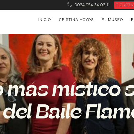
0034 954 34 03 11
TICKETS
INICIO
CRISTINA HOYOS
EL MUSEO
E
 más místico s
 del Baile Fla