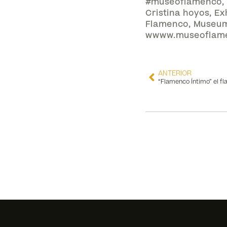
#museoflamenco
,
Cristina hoyos
,
Ex
Flamenco
,
Museu
wwww.museoflam
ANTERIOR