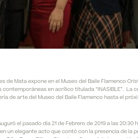
es de Mata expone en el Museo del Baile Flamenco Cris
 contemporáneas en acrílico titulada “INASIBLE”. La c
lería de arte del Museo del Baile Flamenco hasta el pró
auguró el pasado día
21 de Febrero de 2019
a las
20:30 
en un elegante acto que contó con la presencia de la pr