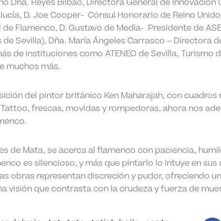
o Dña. Reyes Bilbao, Directora General de Innovación 
lucía, D. Joe Cooper- Cónsul Honorario de Reino Unido,
al de Flamenco, D. Gustavo de Media- Presidente de AS
 de Sevilla), Dña. María Ángeles Carrasco – Directora de
s de instituciones como ATENEO de Sevilla, Turismo de
tre muchos más.
ición del pintor británico Ken Maharajah, con cuadros 
Tattoo, frescas, movidas y rompedoras, ahora nos ad
amenco.
es de Mata, se acerca al flamenco con paciencia, humil
menco es silencioso, y más que pintarlo lo intuye en sus
s obras representan discreción y pudor, ofreciendo u
una visión que contrasta con la crudeza y fuerza de mue