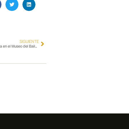
SIGUIENTE
El documental de “Carmencita” se filma en el Museo del Baile Flamenco