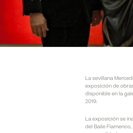
La sevillana Merced
exposición de obras
disponible en la ga
2019.
La exposición se in
del Baile Flamenco,