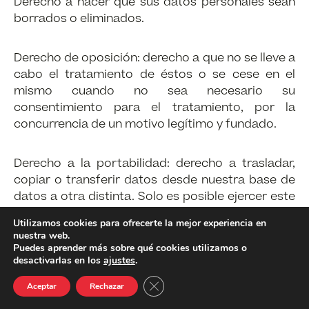
Derecho a hacer que sus datos personales sean
borrados o eliminados.
Derecho de oposición: derecho a que no se lleve a
cabo el tratamiento de éstos o se cese en el
mismo cuando no sea necesario su
consentimiento para el tratamiento, por la
concurrencia de un motivo legítimo y fundado.
Derecho a la portabilidad: derecho a trasladar,
copiar o transferir datos desde nuestra base de
datos a otra distinta. Solo es posible ejercer este
derecho con respecto a datos que haya
Utilizamos cookies para ofrecerte la mejor experiencia en
facilitado, cuando el tratamiento esté basado en
nuestra web.
la ejecución de un contrato o en su
Puedes aprender más sobre qué cookies utilizamos o
desactivarlas en los
ajustes
.
consentimiento y el tratamiento se realice por
medios automatizados.
Cerrar el banner de cookies R
Aceptar
Rechazar