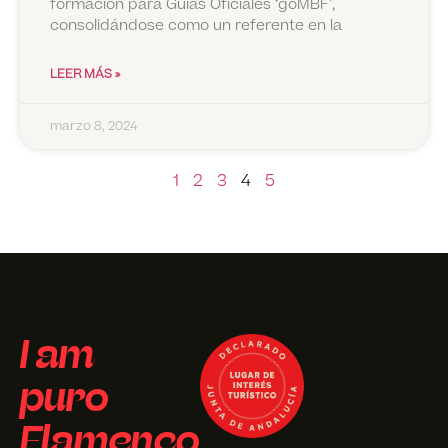
formación para Guías Oficiales ‘goMBF’,
consolidándose como un referente en la
LEER MÁS »
marzo 8, 2024
1
2
3
4
5
I am
puro
Flamenco