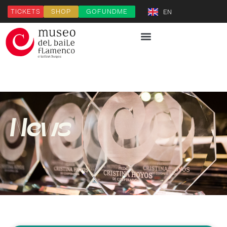
TICKETS
SHOP
GOFUNDME
EN
News