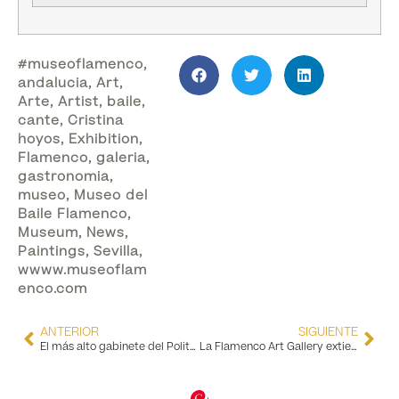
#museoflamenco
,
andalucia
,
Art
,
Arte
,
Artist
,
baile
,
cante
,
Cristina
hoyos
,
Exhibition
,
Flamenco
,
galeria
,
gastronomia
,
museo
,
Museo del
Baile Flamenco
,
Museum
,
News
,
Paintings
,
Sevilla
,
wwww.museoflam
enco.com
ANTERIOR
SIGUIENTE
El más alto gabinete del Politburó de China visita el Museo del Baile Flamenco
La Flamenco Art Gallery extiende la exposición “Encuentros” hasta el 31 de agosto de 2024