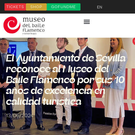
TICKETS
SHOP
GOFUNDME
EN
El Ayuntamiento de Sevilla
reconoce al Museo del
Baile Flamenco por sus 10
años de excelencia en
calidad turística
13/06/2024