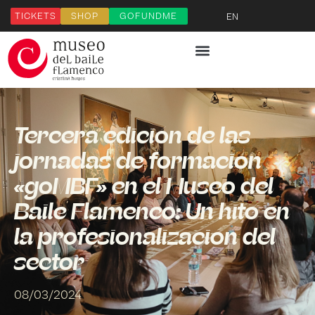
TICKETS
SHOP
GOFUNDME
EN
Tercera edición de las
jornadas de formación
«goMBF» en el Museo del
Baile Flamenco: Un hito en
la profesionalización del
sector
08/03/2024