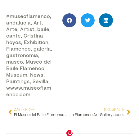
#museoflamenco
,
andalucia
,
Art
,
Arte
,
Artist
,
baile
,
cante
,
Cristina
hoyos
,
Exhibition
,
Flamenco
,
galeria
,
gastronomia
,
museo
,
Museo del
Baile Flamenco
,
Museum
,
News
,
Paintings
,
Sevilla
,
wwww.museoflam
enco.com
ANTERIOR
SIGUIENTE
El Museo del Baile Flamenco amplía la oferta de su experiencia más Premium
La Flamenco Art Gallery apuesta por los contrastes en el arte flamenco