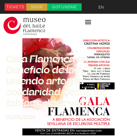
TICKETS
SHOP
GOFUNDME
EN
Gala Flamenca en
Beneficio de la ASEM:
uniendo arte y la
solidaridad desde los
tablaos de Sevilla
02/05/2024