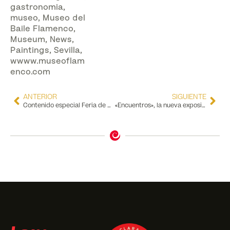
gastronomia
,
museo
,
Museo del
Baile Flamenco
,
Museum
,
News
,
Paintings
,
Sevilla
,
wwww.museoflam
enco.com
ANTERIOR
SIGUIENTE
Contenido especial Feria de Abril: los tres consejos básicos de Roberto Jaen para una Feria perfecta
«Encuentros», la nueva exposición de Sandra Hundelshausen en la Flamenco Art Gallery