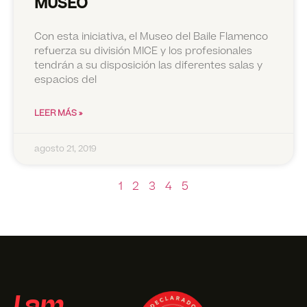
MUSEO
Con esta iniciativa, el Museo del Baile Flamenco
refuerza su división MICE y los profesionales
tendrán a su disposición las diferentes salas y
espacios del
LEER MÁS »
agosto 21, 2019
1
2
3
4
5
I am