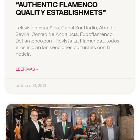
“AUTHENTIC FLAMENCO
QUALITY ESTABLISHMETS”
Televisión Española, Canal Sur Radio, Abc de
Sevilla, Correo de Andalucía, Expoflamenco,
Deflamenco.com, Revista La Flamenca… todos
ellos inician las secciones culturales con la
noticia
LEER MÁS »
octubre 31, 2019