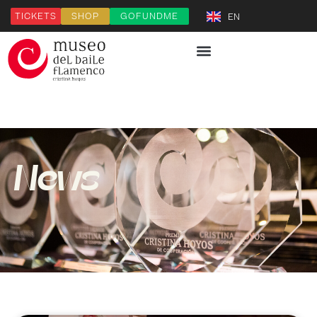
TICKETS
SHOP
GOFUNDME
EN
News