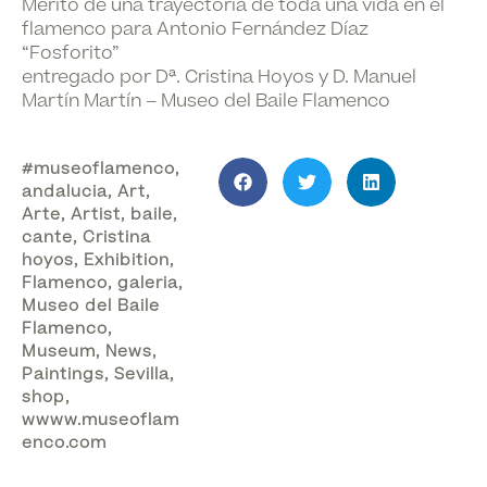
Mérito de una trayectoria de toda una vida en el
flamenco
para Antonio Fernández Díaz
“Fosforito”
entregado por Dª. Cristina Hoyos y D. Manuel
Martín Martín – Museo del Baile Flamenco
#museoflamenco
,
andalucia
,
Art
,
Arte
,
Artist
,
baile
,
cante
,
Cristina
hoyos
,
Exhibition
,
Flamenco
,
galeria
,
Museo del Baile
Flamenco
,
Museum
,
News
,
Paintings
,
Sevilla
,
shop
,
wwww.museoflam
enco.com