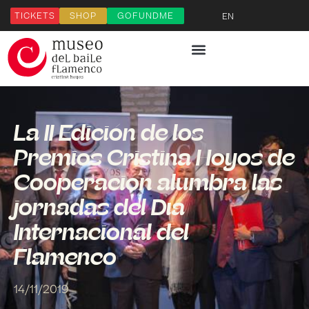
TICKETS
SHOP
GOFUNDME
EN
La II Edición de los
Premios Cristina Hoyos de
Cooperación alumbra las
jornadas del Día
Internacional del
Flamenco
14/11/2019