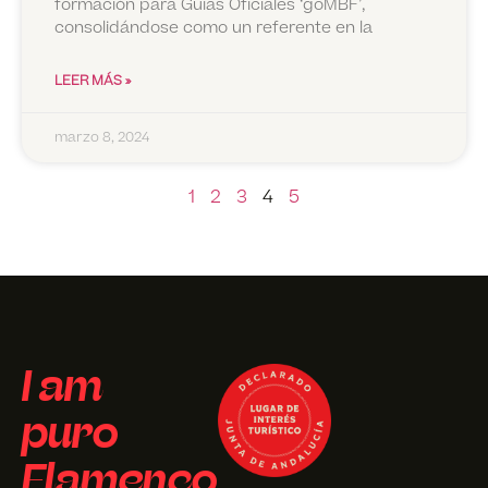
formación para Guías Oficiales ‘goMBF’,
consolidándose como un referente en la
LEER MÁS »
marzo 8, 2024
1
2
3
4
5
I am
puro
Flamenco