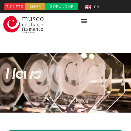
TICKETS
SHOP
GOFUNDME
EN
News