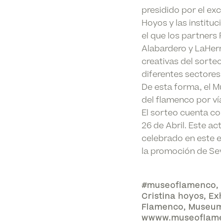
presidido por el exc
Hoyos y las institu
el que los partner
Alabardero y LaHerr
creativas del sorte
diferentes sectores
De esta forma, el M
del flamenco por v
El sorteo cuenta co
26 de Abril. Este a
celebrado en este e
la promoción de Se
#museoflamenco
,
Cristina hoyos
,
Ex
Flamenco
,
Museu
wwww.museoflam