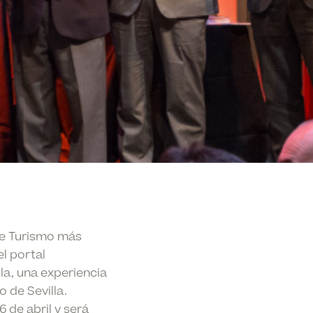
de Turismo más
l portal
la, una experiencia
o de Sevilla.
6 de abril y será