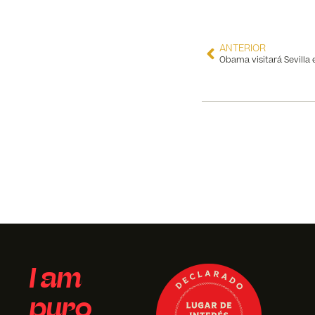
ANTERIOR
I am
puro