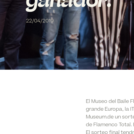
ganador!
22/04/2019
El Museo del Baile 
grande Europa, la I
Museum.de un sorteo
de Flamenco Total. E
El sorteo final tend