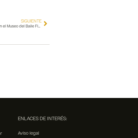
SIGUIENTE
Vístete de Flamenca y ponte guapa con el Museo del Baile Flamenco y la fotógrafa Rocío Aguado
ENLACES DE INTERÉS:
Aviso legal
r