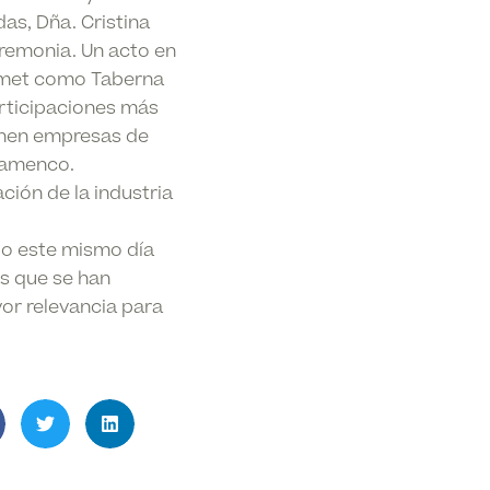
das, Dña. Cristina
eremonia. Un acto en
urmet como Taberna
articipaciones más
 unen empresas de
flamenco.
ción de la industria
ado este mismo día
es que se han
or relevancia para