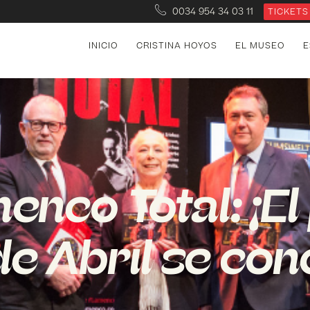
0034 954 34 03 11
TICKETS
INICIO
CRISTINA HOYOS
EL MUSEO
E
enco Total: ¡E
de Abril se con