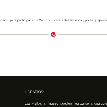
Obama visitará Sevilla en abril para participar en la Cumbre Mundial del Turismo… ¿Vendrá a por su guitarra al Museo del Baile Flamenco?
HORARIOS:
Las visitas al museo pueden realizarse a cualquie