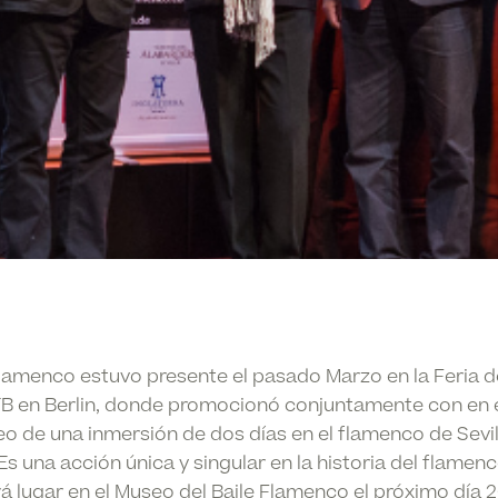
Flamenco estuvo presente el pasado Marzo en la Feria 
TB en Berlin, donde promocionó conjuntamente con en e
 de una inmersión de dos días en el flamenco de Sevil
s una acción única y singular en la historia del flamenc
rá lugar en el Museo del Baile Flamenco el próximo día 2