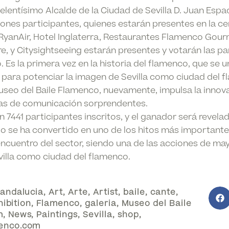
elentísimo Alcalde de la Ciudad de Sevilla D. Juan Espa
ciones participantes, quienes estarán presentes en la c
s RyanAir, Hotel Inglaterra, Restaurantes Flamenco Go
e, y Citysightseeing estarán presentes y votarán las p
o. Es la primera vez en la historia del flamenco, que se
 para potenciar la imagen de Sevilla como ciudad del 
useo del Baile Flamenco, nuevamente, impulsa la innova
ías de comunicación sorprendentes.
n 7441 participantes inscritos, y el ganador será revel
cto se ha convertido en uno de los hitos más important
ncuentro del sector, siendo una de las acciones de may
villa como ciudad del flamenco.
andalucia
,
Art
,
Arte
,
Artist
,
baile
,
cante
,
hibition
,
Flamenco
,
galeria
,
Museo del Baile
m
,
News
,
Paintings
,
Sevilla
,
shop
,
enco.com