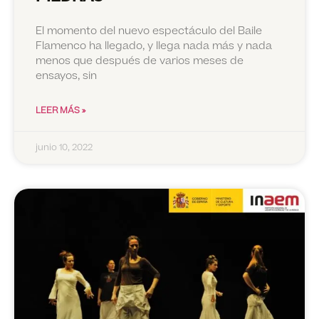
El momento del nuevo espectáculo del Baile
Flamenco ha llegado, y llega nada más y nada
menos que después de varios meses de
ensayos, sin
LEER MÁS »
junio 10, 2022