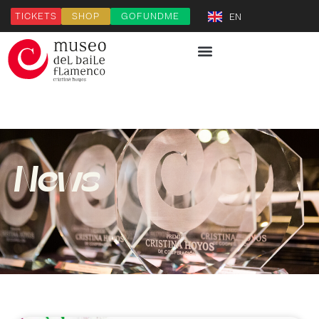
TICKETS
SHOP
GOFUNDME
EN
News