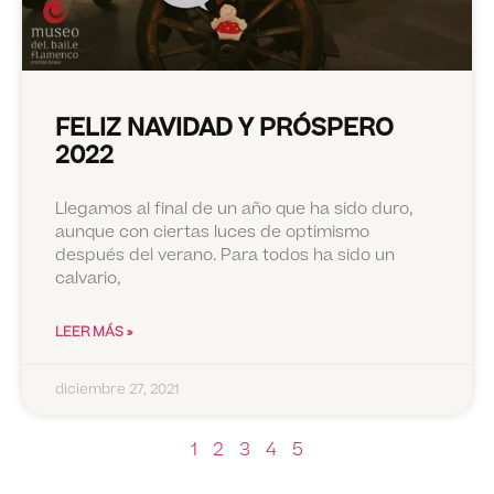
FELIZ NAVIDAD Y PRÓSPERO
2022
Llegamos al final de un año que ha sido duro,
aunque con ciertas luces de optimismo
después del verano. Para todos ha sido un
calvario,
LEER MÁS »
diciembre 27, 2021
1
2
3
4
5