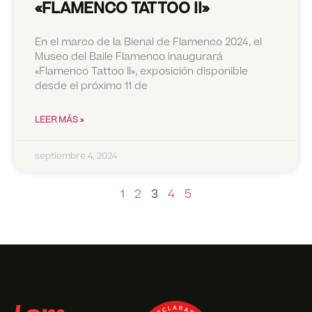
«FLAMENCO TATTOO II»
En el marco de la Bienal de Flamenco 2024, el
Museo del Baile Flamenco inaugurará
«Flamenco Tattoo II», exposición disponible
desde el próximo 11 de
LEER MÁS »
septiembre 4, 2024
1
2
3
4
5