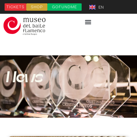
TICKETS
SHOP
GOFUNDME
EN
News