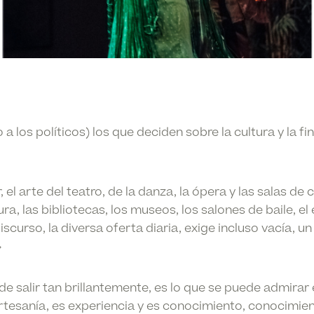
a los políticos) los que deciden sobre la cultura y la f
r, el arte del teatro, de la danza, la ópera y las salas de 
tura, las bibliotecas, los museos, los salones de baile, el
iscurso, la diversa oferta diaria, exige incluso vacía, u
»
e salir tan brillantemente, es lo que se puede admirar 
rtesanía, es experiencia y es conocimiento, conocimie