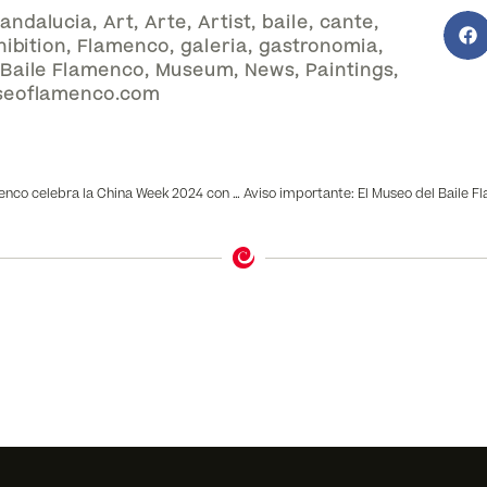
andalucia
,
Art
,
Arte
,
Artist
,
baile
,
cante
,
hibition
,
Flamenco
,
galeria
,
gastronomia
,
 Baile Flamenco
,
Museum
,
News
,
Paintings
,
eoflamenco.com
El Museo del Baile Flamenco celebra la China Week 2024 con una nueva exposición