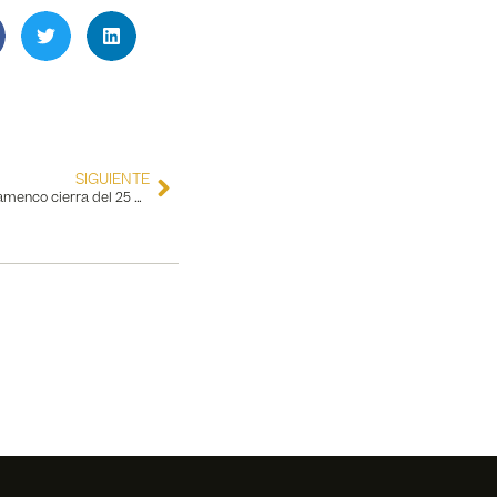
SIGUIENTE
Aviso importante: El Museo del Baile Flamenco cierra del 25 de noviembre al 1 de diciembre por remodelación eléctrica