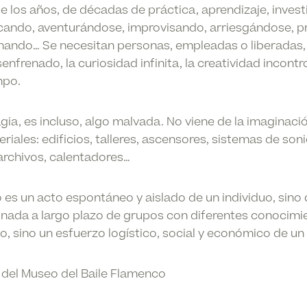
de los años, de décadas de práctica, aprendizaje, invest
cando, aventurándose, improvisando, arriesgándose, 
nando… Se necesitan personas, empleadas o liberadas,
nfrenado, la curiosidad infinita, la creatividad incontr
mpo.
ia, es incluso, algo malvada. No viene de la imaginació
riales: edificios, talleres, ascensores, sistemas de son
 archivos, calentadores…
s un acto espontáneo y aislado de un individuo, sino 
inada a largo plazo de grupos con diferentes conocimi
o, sino un esfuerzo logístico, social y económico de un
 del Museo del Baile Flamenco