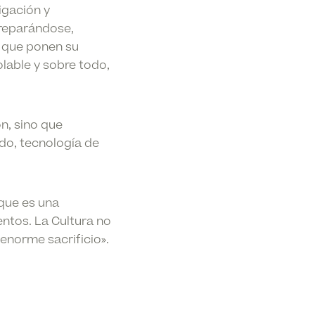
igación y
preparándose,
 que ponen su
olable y sobre todo,
n, sino que
ido, tecnología de
que es una
entos.
La Cultura
no
 enorme sacrificio».