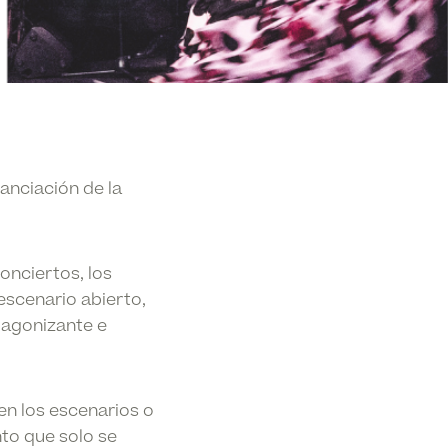
inanciación de
la
conciertos, los
 escenario abierto,
n agonizante e
en los escenarios o
nto que solo se