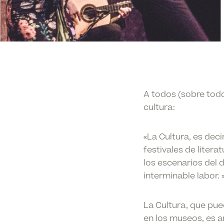
A todos (sobre todo 
cultura:
«La Cultura
, es deci
festivales de litera
los escenarios del d
interminable labor. 
La Cultura,
que pued
en los museos, es a