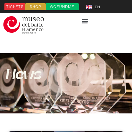
TICKETS
SHOP
GOFUNDME
EN
News