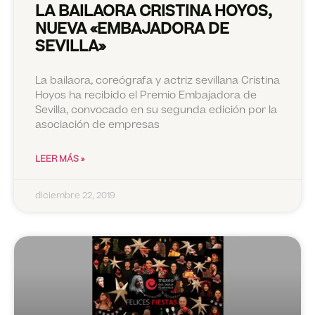
LA BAILAORA CRISTINA HOYOS,
NUEVA «EMBAJADORA DE
SEVILLA»
La bailaora, coreógrafa y actriz sevillana Cristina
Hoyos ha recibido el Premio Embajadora de
Sevilla, convocado en su segunda edición por la
asociación de empresas
LEER MÁS »
diciembre 22, 2019