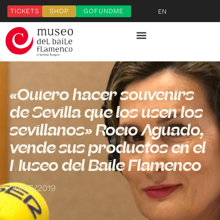
TICKETS
SHOP
GOFUNDME
EN
«Quiero hacer souvenirs
de Sevilla que los usen los
sevillanos» Rocío Aguado,
vende sus productos en el
Museo del Baile Flamenco
20/05/2019