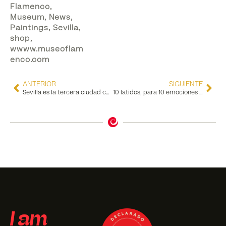
Flamenco
,
Museum
,
News
,
Paintings
,
Sevilla
,
shop
,
wwww.museoflam
enco.com
ANTERIOR
SIGUIENTE
Sevilla es la tercera ciudad con más turistas de España, Supera a Palma de Mallorca, Valencia y Málaga en número de visitantes en un año
10 latidos, para 10 emociones que inundarán la galería de arte del Museo del Baile Flamenco
I am