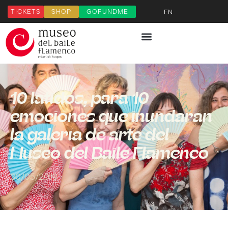
TICKETS
SHOP
GOFUNDME
EN
10 latidos, para 10
emociones que inundarán
la galería de arte del
Museo del Baile Flamenco
30/05/2019