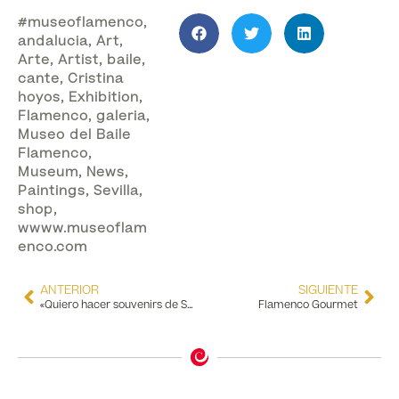
#museoflamenco
,
andalucia
,
Art
,
Arte
,
Artist
,
baile
,
cante
,
Cristina
hoyos
,
Exhibition
,
Flamenco
,
galeria
,
Museo del Baile
Flamenco
,
Museum
,
News
,
Paintings
,
Sevilla
,
shop
,
wwww.museoflam
enco.com
ANTERIOR
SIGUIENTE
«Quiero hacer souvenirs de Sevilla que los usen los sevillanos» Rocío Aguado, vende sus productos en el Museo del Baile Flamenco
Flamenco Gourmet