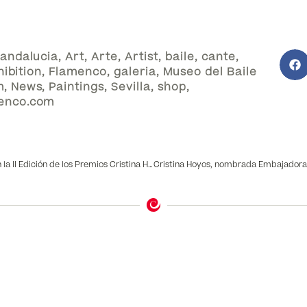
andalucia
,
Art
,
Arte
,
Artist
,
baile
,
cante
,
hibition
,
Flamenco
,
galeria
,
Museo del Baile
m
,
News
,
Paintings
,
Sevilla
,
shop
,
enco.com
La Prensa se vuelca con la II Edición de los Premios Cristina Hoyos 2019