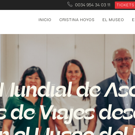
0034 954 34 03 11
TICKETS
INICIO
CRISTINA HOYOS
EL MUSEO
E
Mundial de As
 de Viajes des