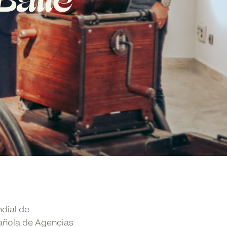
Baile
dial de
añola de Agencias