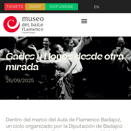
TICKETS
SHOP
GOFUNDME
EN
Gades y Hoyos desde otra
mirada
26/09/2025
Dentro del marco del Aula de Flamenco Badajoz,
un ciclo organizado por la Diputación de Badajoz