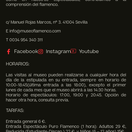
comprensión del flamenco.
c/ Manuel Rojas Marcos, nº 3. 41004 Sevilla
E info@museoflamenco.com
T 0034 954 340 311
Facebook
Instagram
Youtube
HORARIOS:
Las visitas al museo pueden realizarse a cualquier hora del
día de la estipulada en su entrada, siempre en horario de
10:00-18:45(última entrada a las 18:00), excepto el primer
lunes de cada mes que el museo abrirá a las 14:30 horas.
Horario de espectáculos: 17:00, 19:00 y 20:45. Opción de
hacer otra hora, consulta previa.
TARIFAS:
Entrada general 6 €.
Entrada Espectáculo Puro Flamenco (1 hora): Adultos 29 €,
Reducida (Estudiante-Discap.) 22 €, y Niños (6 – 12 años) 15€.