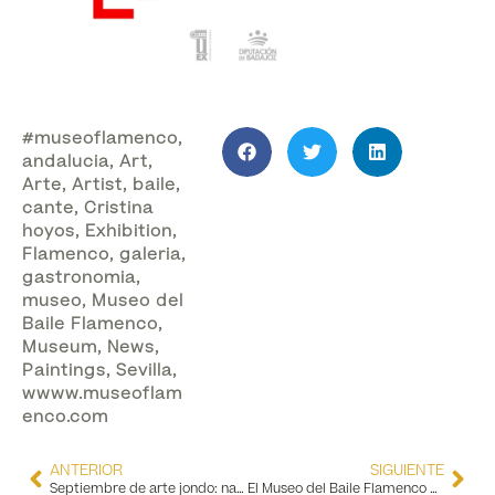
#museoflamenco
,
andalucia
,
Art
,
Arte
,
Artist
,
baile
,
cante
,
Cristina
hoyos
,
Exhibition
,
Flamenco
,
galeria
,
gastronomia
,
museo
,
Museo del
Baile Flamenco
,
Museum
,
News
,
Paintings
,
Sevilla
,
wwww.museoflam
enco.com
ANTERIOR
SIGUIENTE
Septiembre de arte jondo: nacimientos que marcaron épocas
El Museo del Baile Flamenco ya está en Spotify