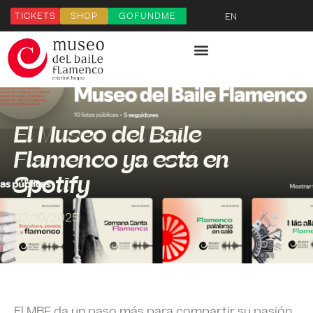
TICKETS
SHOP
GOFUNDME
EN
El Museo del Baile
Flamenco ya está en
Spotify
02/10/2025
El MBF da un paso más para compartir su pasión