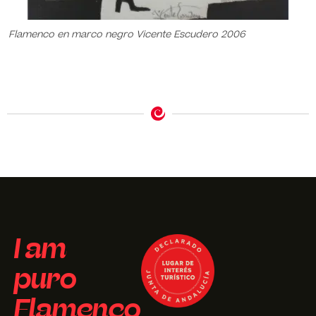
Flamenco en marco negro Vicente Escudero 2006
I am
puro
Flamenco