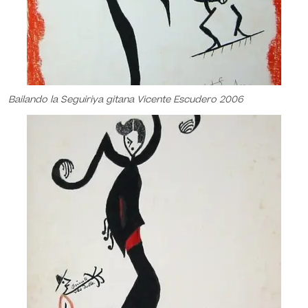
Bailando la Seguiriya gitana Vicente Escudero 2006