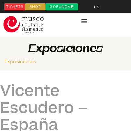
TICKETS
SHOP
GOFUNDME
EN
Exposiciones
Exposiciones
Vicente
Escudero –
España