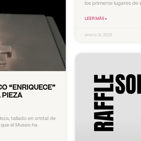
los primeros lugares de in
LEER MÁS »
enero 31, 2023
CO “ENRIQUECE”
 PIEZA
eza, tallado en cristal de
s que el Museo ha