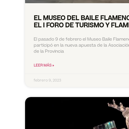
EL MUSEO DEL BAILE FLAMEN
EL I FORO DE TURISMO Y FLA
El pasado 9 de febrero el Museo Baile Flamen
participó en la nueva apuesta de la Asociaci
de la Provincia
LEER MÁS »
febrero 9, 2023