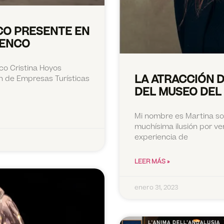
CO PRESENTE EN
MENCO
co Cristina Hoyos
LA ATRACCIÓN D
ón de Empresas Turísticas
DEL MUSEO DEL
Mi nombre es Martina soy
muchísima ilusión por ven
experiencia de
LEER MÁS »
enero 31, 2023