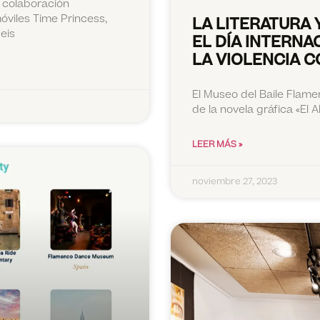
 colaboración
óviles Time Princess,
LA LITERATURA 
eis
EL DÍA INTERNA
LA VIOLENCIA 
El Museo del Baile Flame
de la novela gráfica «El 
LEER MÁS »
noviembre 27, 2023