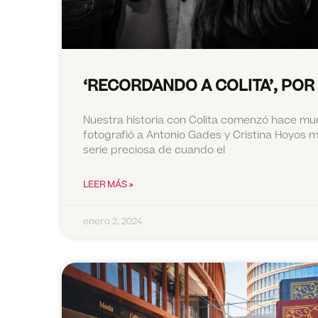
‘RECORDANDO A COLITA’, POR
Nuestra historia con Colita comenzó hace mu
fotografió a Antonio Gades y Cristina Hoyos 
serie preciosa de cuando el
LEER MÁS »
enero 2, 2024