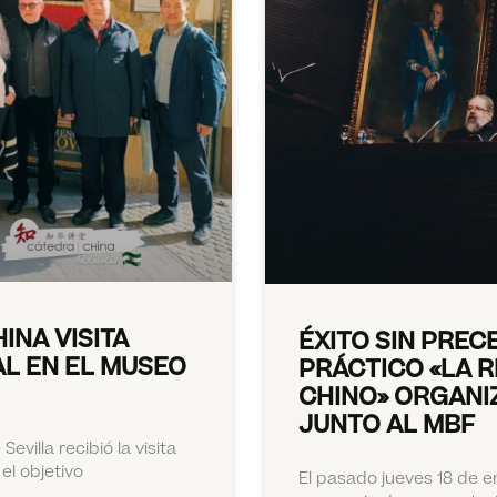
INA VISITA
ÉXITO SIN PREC
AL EN EL MUSEO
PRÁCTICO «LA 
CHINO» ORGANI
JUNTO AL MBF
evilla recibió la visita
el objetivo
El pasado jueves 18 de e