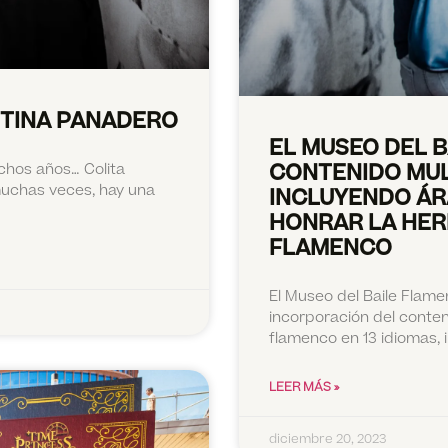
 TINA PANADERO
EL MUSEO DEL 
CONTENIDO MULT
chos años… Colita
muchas veces, hay una
INCLUYENDO ÁR
HONRAR LA HER
FLAMENCO
El Museo del Baile Flame
incorporación del conteni
flamenco en 13 idiomas, 
LEER MÁS »
diciembre 20, 2023