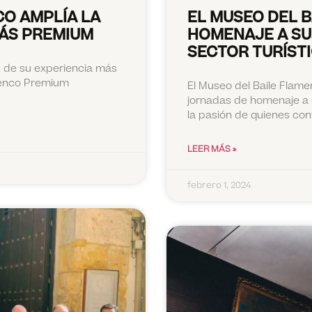
CO AMPLÍA LA
EL MUSEO DEL 
MÁS PREMIUM
HOMENAJE A S
SECTOR TURÍSTI
n de su experiencia más
amenco Premium
El Museo del Baile Flame
jornadas de homenaje a
la pasión de quienes con
LEER MÁS »
febrero 1, 2024