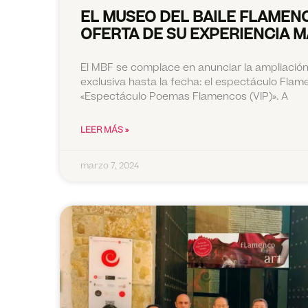
EL MUSEO DEL BAILE FLAMEN
OFERTA DE SU EXPERIENCIA 
El MBF se complace en anunciar la ampliació
exclusiva hasta la fecha: el espectáculo Fl
«Espectáculo Poemas Flamencos (VIP)». A
LEER MÁS »
marzo 7, 2024