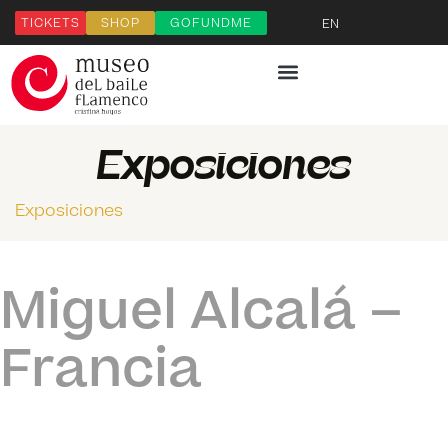
TICKETS
SHOP
GOFUNDME
EN
Exposiciones
Exposiciones
Miguel Alcalá –
Francia