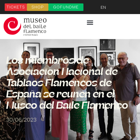
TICKETS
SHOP
GOFUNDME
EN
Los miembros de
Asociación Nacional de
Tablaos Flamencos de
España se reúnen en el
Museo del Baile Flamenco
30/06/2023