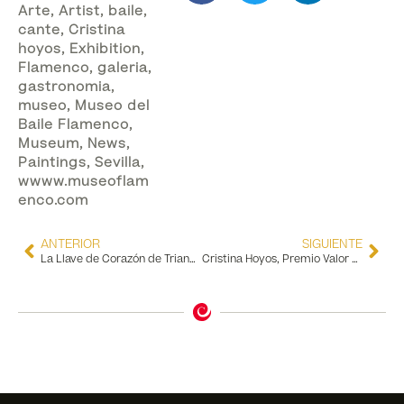
Arte
,
Artist
,
baile
,
cante
,
Cristina
hoyos
,
Exhibition
,
Flamenco
,
galeria
,
gastronomia
,
museo
,
Museo del
Baile Flamenco
,
Museum
,
News
,
Paintings
,
Sevilla
,
wwww.museoflam
enco.com
ANTERIOR
SIGUIENTE
La Llave de Corazón de Triana para el director del Museo del Baile Flamenco, Kurt Grötsch
Cristina Hoyos, Premio Valor Añadido 2023