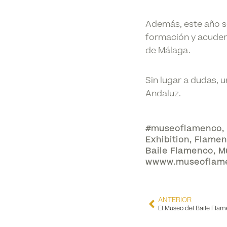
Además, este año se
formación y acuden 
de Málaga.
Sin lugar a dudas, 
Andaluz.
#museoflamenco
,
Exhibition
,
Flamen
Baile Flamenco
,
M
wwww.museoflam
ANTERIOR