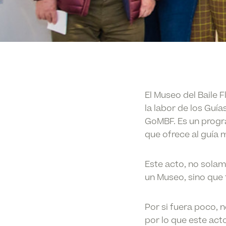
El Museo del Baile 
la labor de los Guía
GoMBF. Es un progr
que ofrece al guía 
Este acto, no solam
un Museo, sino que 
Por si fuera poco, n
por lo que este act