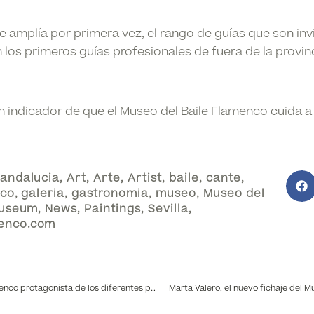
 amplía por primera vez, el rango de guías que son invi
los primeros guías profesionales de fuera de la provinc
un indicador de que el Museo del Baile Flamenco cuida a 
andalucia
,
Art
,
Arte
,
Artist
,
baile
,
cante
,
co
,
galeria
,
gastronomia
,
museo
,
Museo del
useum
,
News
,
Paintings
,
Sevilla
,
enco.com
El Museo del Baile Flamenco protagonista de los diferentes programas culturales de Televisión
Marta Valero, el nuevo fichaje del 