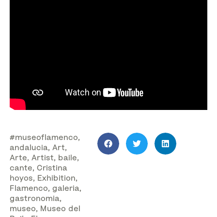
#museoflamenco
,
andalucia
,
Art
,
Arte
,
Artist
,
baile
,
cante
,
Cristina
hoyos
,
Exhibition
,
Flamenco
,
galeria
,
gastronomia
,
museo
,
Museo del