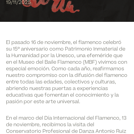
19/11/2025
El pasado 16 de noviembre, el flamenco celebró
su 15º aniversario como
Patrimonio Inmaterial de
la Humanidad por la Unesco
, una efeméride que
en el
Museo del Baile Flamenco (MBF)
vivimos con
especial emoción. Como cada año, reafirmamos
nuestro compromiso con la
difusión del flamenco
entre todas las edades, colectivos y culturas
,
abriendo nuestras puertas a experiencias
educativas que fomentan el conocimiento y la
pasión por este arte universal.
En el marco del
Día Internacional del Flamenco
, 13
de noviembre, recibimos la visita del
Conservatorio Profesional de Danza Antonio Ruiz