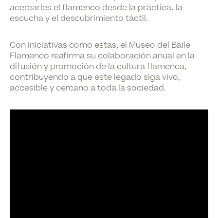
acercarles el flamenco desde la práctica, la
escucha y el descubrimiento táctil.
Con iniciativas como estas, el
Museo del Baile
Flamenco
reafirma su colaboración anual en la
difusión y promoción de la cultura flamenca
,
contribuyendo a que este legado siga vivo,
accesible y cercano a toda la sociedad.