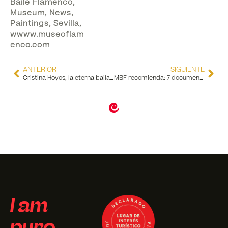
Baile Flamenco
,
Museum
,
News
,
Paintings
,
Sevilla
,
wwww.museoflam
enco.com
ANTERIOR
SIGUIENTE
Cristina Hoyos, la eterna bailaora, protagoniza el documental Sueños Flamencos
MBF recomienda: 7 documentales flamencos
I am
puro