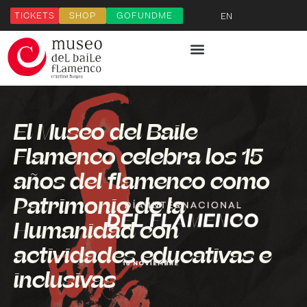
TICKETS
SHOP
GOFUNDME
EN
El Museo del Baile
Flamenco celebra los 15
años del flamenco como
Patrimonio de la
Humanidad con
actividades educativas e
inclusivas