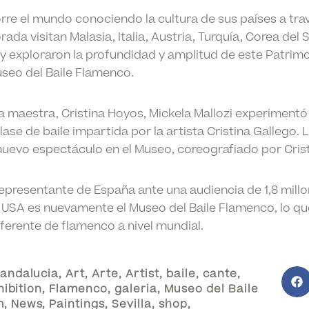
re el mundo conociendo la cultura de sus países a travé
da visitan Malasia, Italia, Austria, Turquía, Corea del 
a y exploraron la profundidad y amplitud de este Patrimo
seo del Baile Flamenco.
 maestra, Cristina Hoyos, Mickela Mallozi experimentó 
ase de baile impartida por la artista Cristina Gallego. L
l nuevo espectáculo en el Museo, coreografiado por Cris
 representante de España ante una audiencia de 1,8 mill
 USA es nuevamente el Museo del Baile Flamenco, lo qu
erente de flamenco a nivel mundial.
andalucia
,
Art
,
Arte
,
Artist
,
baile
,
cante
,
hibition
,
Flamenco
,
galeria
,
Museo del Baile
m
,
News
,
Paintings
,
Sevilla
,
shop
,