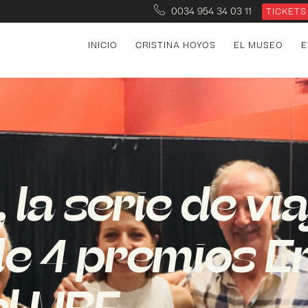
0034 954 34 03 11
TICKETS
INICIO
CRISTINA HOYOS
EL MUSEO
E
 la serie de vi
e 4 premios E