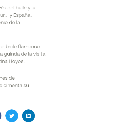
s del baile y la
Sur…, y España,
nio de la
el baile flamenco
a guinda de la visita
tina Hoyos.
ones de
e cimenta su