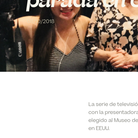
parada en 
08/10/2018
La serie de televis
con la presentadora
elegido al Museo d
en EEUU.