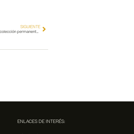
SIGUIENTE
“Heartfelt Passion” nueva obra para la colección permanente del Museo del Baile Flamenco
ENLACES DE INTERÉS: