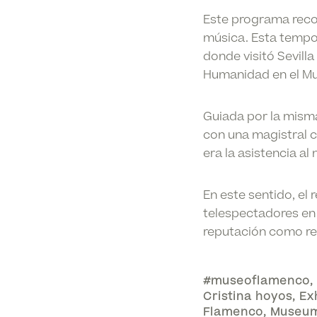
Este programa recor
música. Esta tempora
donde visitó Sevill
Humanidad en el Mu
Guiada por la misma
con una magistral cl
era la asistencia a
En este sentido, el
telespectadores en
reputación como ref
#museoflamenco
,
Cristina hoyos
,
Ex
Flamenco
,
Museu