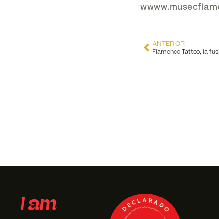
wwww.museoflam
ANTERIOR
I am