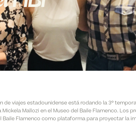
el MBF
ión de viajes estadounidense está rodando la 3º tempor
 Mickela Mallozi en el Museo del Baile Flamenco. Los p
el Baile Flamenco como plataforma para proyectar la i