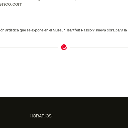
enco.com
Flamenco Tattoo, la fusión artística que se expone en el Museo del Baile Flamenco
HORARIOS: