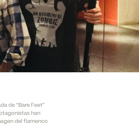
ada de “Bare Feet”
rotagonistas han
magen del flamenco